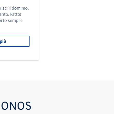
risci il dominio.
ento. Fatto!
orto sempre
 più
n IONOS